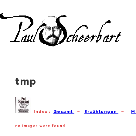
↓
Zum
Inhalt
tmp
Index
:
Gesamt
–
Erzählungen
–
M
no images were found