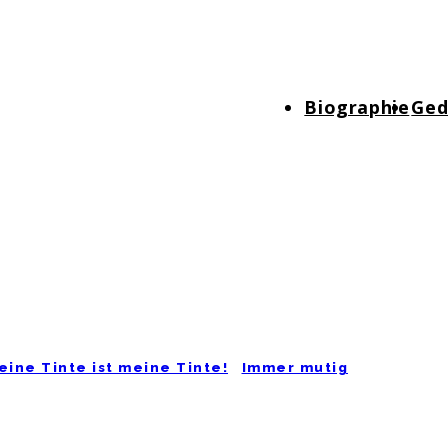
Hauptnavigation
Biographie
Ged
eine Tinte ist meine Tinte!
Immer mutig