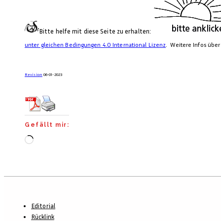
Bitte helfe mit diese Seite zu erhalten:
unter gleichen Bedingungen 4.0 International Lizenz
. Weitere Infos übe
Revision
06-01-2023
Gefällt mir:
Wird
geladen …
Footer-
Editorial
Menü
Rücklink