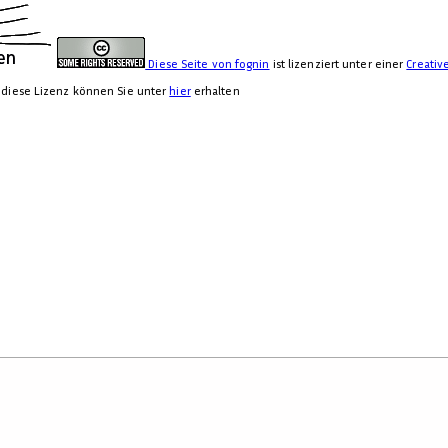
Diese Seite von
fognin
ist lizenziert unter einer
Creati
r diese Lizenz können Sie unter
hier
erhalten