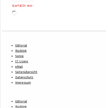
Gefällt mir:
Wird
geladen …
Footer-
Editorial
Menü
Rücklink
Sonne
CC Lizenz
eMail
Seitenübersicht
Datenschutz
Impressum
Footer-
Editorial
Rücklink