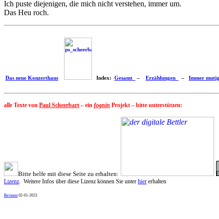
Ich puste diejenigen, die mich nicht verstehen, immer um.
Das Heu roch.
Das neue Konzerthaus
Index:
Gesamt
–
Erzählungen
–
Immer muti
alle Texte von
Paul Scheerbart
– ein
fognin
Projekt – bitte unterstützen:
Bitte helfe mit diese Seite zu erhalten:
Lizenz
. Weitere Infos über diese Lizenz können Sie unter
hier
erhalten
Revision
02-01-2023