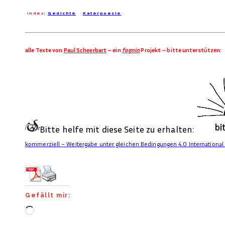
Index:
Gedichte
Katerpoesie
alle Texte von
Paul Scheerbart
– ein
fognin
Projekt – bitte unterstützen:
Bitte helfe mit diese Seite zu erhalten:
kommerziell – Weitergabe unter gleichen Bedingungen 4.0 International
Gefällt mir:
Wird
geladen …