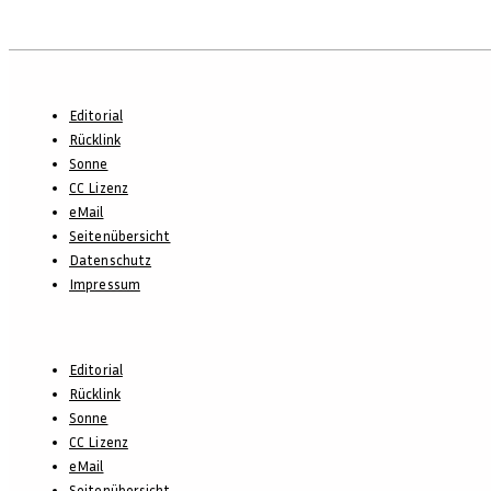
Footer-
Editorial
Menü
Rücklink
Sonne
CC Lizenz
eMail
Seitenübersicht
Datenschutz
Impressum
Footer-
Editorial
Menü
Rücklink
Sonne
CC Lizenz
eMail
Seitenübersicht