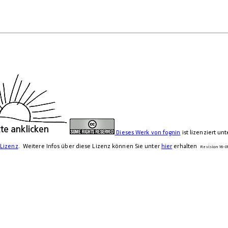
Dieses Werk von
fognin
ist lizenziert un
 Lizenz
. Weitere Infos über diese Lizenz können Sie unter
hier
erhalten
Revision 16-0