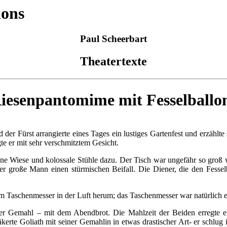
lons
Paul Scheerbart
Theatertexte
iesenpantomime mit Fesselballo
d der Fürst arrangierte eines Tages ein lustiges Gartenfest und erzäh
te er mit sehr verschmitztem Gesicht.
ine Wiese und kolossale Stühle dazu. Der Tisch war ungefähr so groß
er große Mann einen stürmischen Beifall. Die Diener, die den Fesselb
inem Taschenmesser in der Luft herum; das Taschenmesser war natürlich 
er Gemahl – mit dem Abendbrot. Die Mahlzeit der Beiden erregte ei
te Goliath mit seiner Gemahlin in etwas drastischer Art- er schlug i