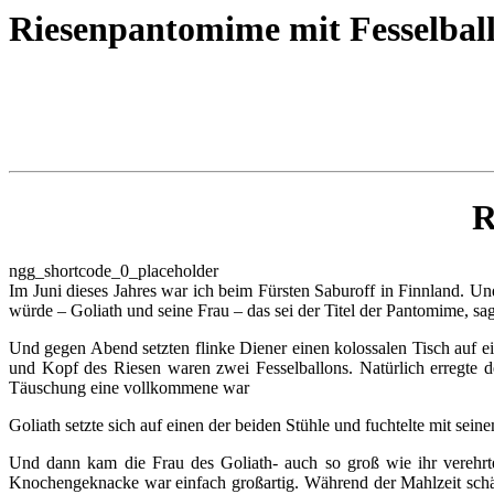
Riesenpantomime mit Fesselbal
R
ngg_shortcode_0_placeholder
Im Juni dieses Jahres war ich beim Fürsten Saburoff in Finnland. Un
würde – Goliath und seine Frau – das sei der Titel der Pantomime, sag
Und gegen Abend setzten flinke Diener einen kolossalen Tisch auf e
und Kopf des Riesen waren zwei Fesselballons. Natürlich erregte d
Täuschung eine vollkommene war
Goliath setzte sich auf einen der beiden Stühle und fuchtelte mit se
Und dann kam die Frau des Goliath- auch so groß wie ihr verehrt
Knochengeknacke war einfach großartig. Während der Mahlzeit schäker