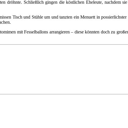
en dröhnte. Schließlich gingen die köstlichen Eheleute, nachdem si
missen Tisch und Stühle um und tanzten ein Menuett in possierlichste
achen.
antomimen mit Fesselballons arrangieren – diese könnten doch zu gro