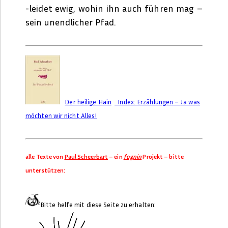
-leidet ewig, wohin ihn auch führen mag –
sein unendlicher Pfad.
Der heilige Hain
Index:
Erzählungen
–
Ja was
möchten wir nicht Alles!
alle Texte von
Paul Scheerbart
– ein
fognin
Projekt – bitte
unterstützen:
Bitte helfe mit diese Seite zu erhalten: